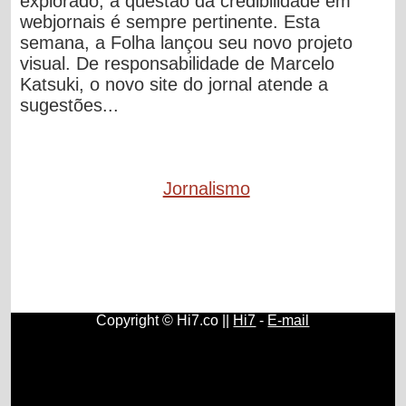
explorado, a questão da credibilidade em
webjornais é sempre pertinente. Esta
semana, a Folha lançou seu novo projeto
visual. De responsabilidade de Marcelo
Katsuki, o novo site do jornal atende a
sugestões...
Jornalismo
Copyright © Hi7.co ||
Hi7
-
E-mail
Contos e Histórias
|
Direitos e Deveres
|
História do Brasil e
do Mundo
|
Origem e História do Rádio
|
Fundamentos,
História e Estudos de Psicologia
|
História e Surgimento do
Papel Higiênico
|
Como Ser Diplomata
|
Concursos