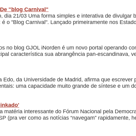
De "blog Carnival"
 dia 21/03 Uma forma simples e interativa de divulgar b
é o "Blog Carnival". Lançado primeiramente nos Estados 
ios no blog GJOL iNorden é um novo portal operando c
cipal característica sua abrangência pan-escandinava, v
 Edo, da Universidade de Madrid, afirma que escrever p
mentais: uma capacidade muito grande de síntese e um d
linkado'
a matéria interessante do Fórum Nacional pela Democr
e SP (pra ver como as notícias “navegam” rapidamente, 