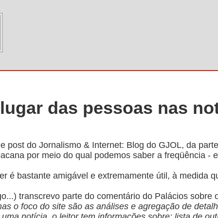
 lugar das pessoas nas not
e post do Jornalismo & Internet: Blog do GJOL, da part
 bacana por meio do qual podemos saber a freqüência - e
r é bastante amigável e extremamente útil, à medida q
o...) transcrevo parte do comentário do Palácios sobre o
as o foco do site são as análises e agregação de detal
 uma notícia, o leitor tem informações sobre: lista de o