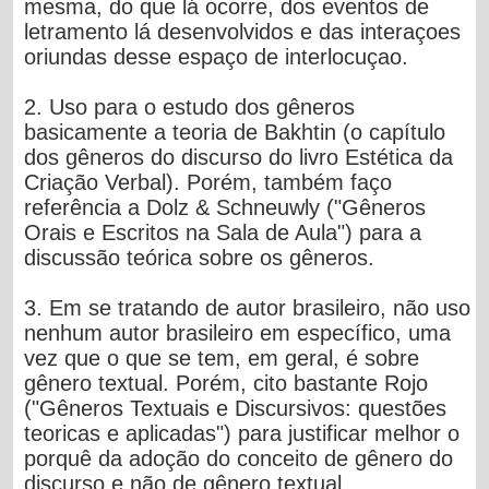
mesma, do que lá ocorre, dos eventos de
letramento lá desenvolvidos e das interaçoes
oriundas desse espaço de interlocuçao.
2. Uso para o estudo dos gêneros
basicamente a
teoria de Bakhtin
(o capítulo
dos gêneros do discurso do livro Estética da
Criação Verbal). Porém, também faço
referência a
Dolz & Schneuwly
("Gêneros
Orais e Escritos na Sala de Aula") para a
discussão teórica sobre os gêneros.
3. Em se tratando de autor brasileiro,
não uso
nenhum autor brasileiro em específico
, uma
vez que o que se tem, em geral, é sobre
gênero textual.
Porém, cito bastante Rojo
("Gêneros Textuais e Discursivos: questões
teoricas e aplicadas") para justificar melhor
o
porquê da adoção do conceito de gênero do
discurso e não de gênero textual
.