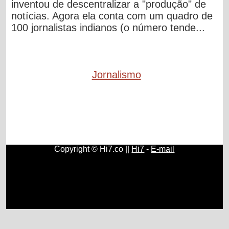
inventou de descentralizar a "produção" de
notícias. Agora ela conta com um quadro de
100 jornalistas indianos (o número tende...
Jornalismo
Copyright © Hi7.co ||
Hi7
-
E-mail
Contos e Histórias
|
Direitos e Deveres
|
História do Brasil e
do Mundo
|
Origem e História do Rádio
|
Fundamentos,
História e Estudos de Psicologia
|
História e Surgimento do
Papel Higiênico
|
Como Ser Diplomata
|
Concursos
Públicos
|
Blogs