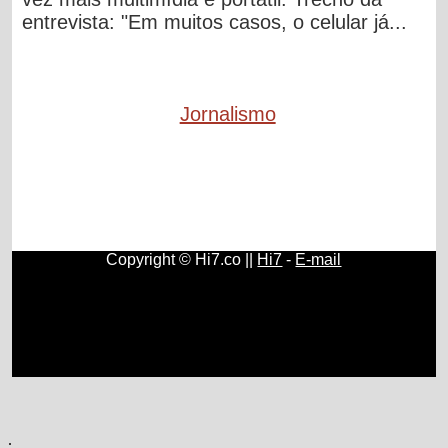
entrevista: "Em muitos casos, o celular já...
Jornalismo
Copyright © Hi7.co ||
Hi7
-
E-mail
Contos e Histórias
|
Direitos e Deveres
|
História do Brasil e
do Mundo
|
Origem e História do Rádio
|
Fundamentos,
História e Estudos de Psicologia
|
História e Surgimento do
Papel Higiênico
|
Como Ser Diplomata
|
Concursos
Públicos
|
Blogs
.